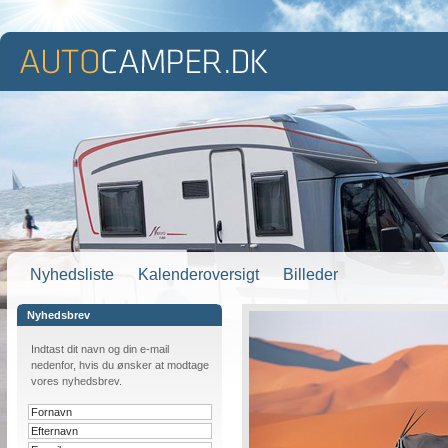
Nyhedsliste
Kalenderoversigt
Billeder
Nyhedsbrev
Indtast dit navn og din e-mail
nedenfor, hvis du ønsker at modtage
vores nyhedsbrev.